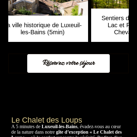
Sentiers de randonnée au
-
Lac et Forêt des sept
Les sou
Chevaux (3 min)
Réservez votre séjour
Le Chalet des Loups
A 5 minutes de
Luxeuil-les-Bains
, évadez-vous au cœur
de la nature dans notre
gîte d’exception
« Le Chalet des