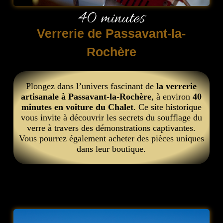
40 minutes
Verrerie de Passavant-la-
Rochère
Plongez dans l’univers fascinant de
la verrerie
artisanale à Passavant-la-Rochère
, à environ
40
minutes en voiture du Chalet
. Ce site historique
vous invite à découvrir les secrets du soufflage du
verre à travers des démonstrations captivantes.
Vous pourrez également acheter des pièces uniques
dans leur boutique.